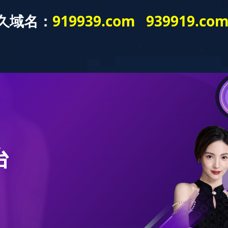
资质证书
关于我们
宣传资料
新闻中心