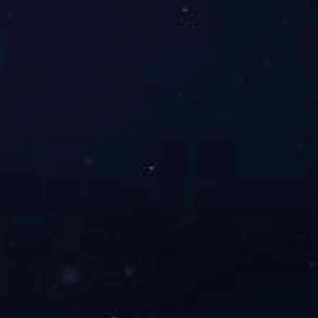
企业简介
案例说明
宣传资料
安全知识
九游官方端网站
公告
jiuyou(中国)
电话
邮
0539-8892779
ni
手机
地
19353961387
临
九游官方端网站_九游
jiuyou(中国)