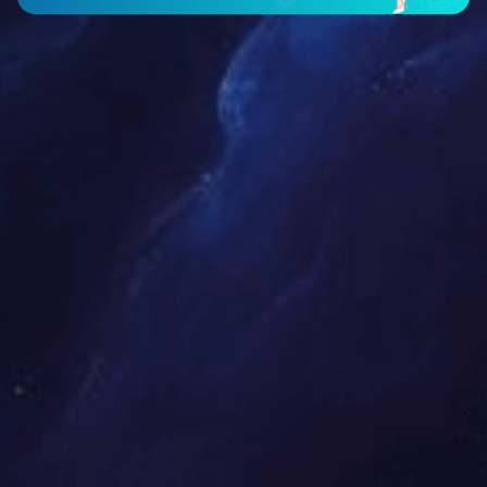
密闭空间可燃气体监测装置
密闭空间可燃气体监测装置
More