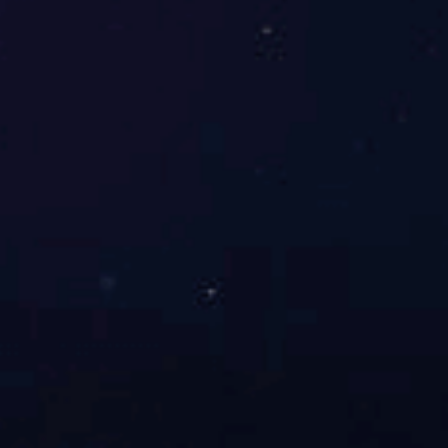
BTS-5D九游官方端网站_九游
jiuyou(中国)
BTS-5D九游官方端网站_九游jiuyou(中国)
More