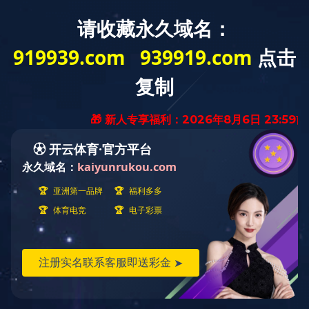
PRODUCT
我们一直致力于提供最好的质量和服务
首页
智慧市政
智慧市政
远传水表