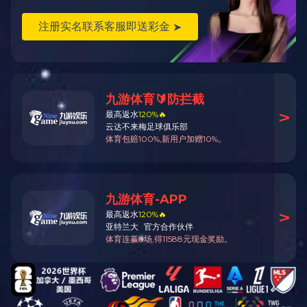
车载激光甲烷遥测仪
车载激光甲烷遥测仪
More