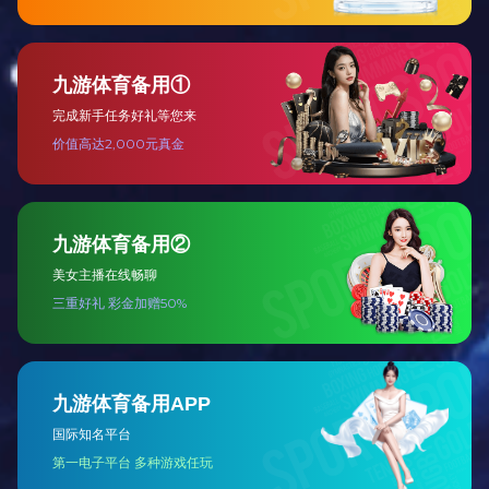
JT-3家用独立式可燃气体
探测器