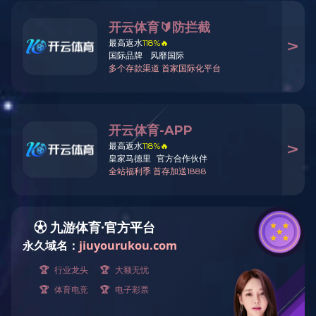
品牌介绍
BRAND INTRODUCTION
九游官方端网站_九游jiuyou(中国)成立于2000年，
坐落于鲁南名城临沂经济技术开发区。公司是集研
究、开发、设计、销售于一体的高新技术企业，电气
火灾监控和消防电源监控的领头企业，可燃（毒性）
气体安全检测分析、报警的专业生产厂家，广泛用于
燃气、石油、化工、冶金、焦化、制药、食品、家