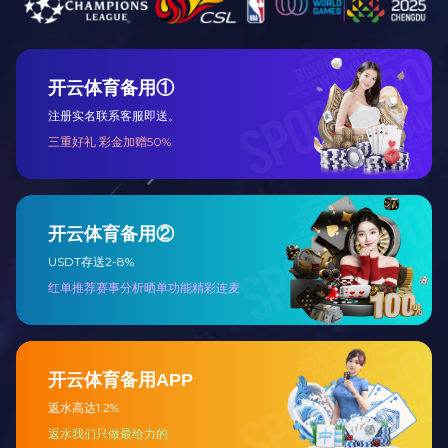
九游官方端网站_九游jiuyou(中国)
固定式气体探测器
气