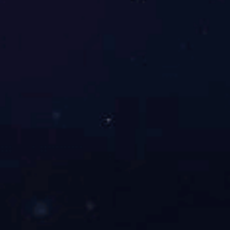
MLT5100便携式激光甲烷遥测仪操作视频
BT-5泵吸式可燃气体探测器操作视频
BT-5泵吸式可燃气体探测器操作视频